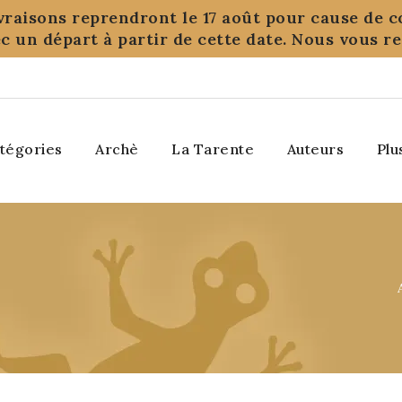
ivraisons reprendront le 17 août pour cause de c
c un départ à partir de cette date. Nous vous 
tégories
Archè
La Tarente
Auteurs
Plu