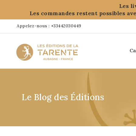
Panneau de gestion des cookies
Les l
Les commandes restent possibles ave
Appelez-nous :
+33442030449
Ca
Le Blog des Éditions