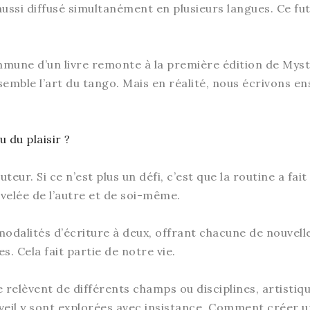
i aussi diffusé simultanément en plusieurs langues. Ce fu
mmune d’un livre remonte à la première édition de Mys
emble l’art du tango. Mais en réalité, nous écrivons e
u du plaisir ?
teur. Si ce n’est plus un défi, c’est que la routine a fait
velée de l’autre et de soi-même.
dalités d’écriture à deux, offrant chacune de nouvelles
s. Cela fait partie de notre vie.
e relèvent de différents champs ou disciplines, artisti
éveil y sont explorées avec insistance. Comment créer une