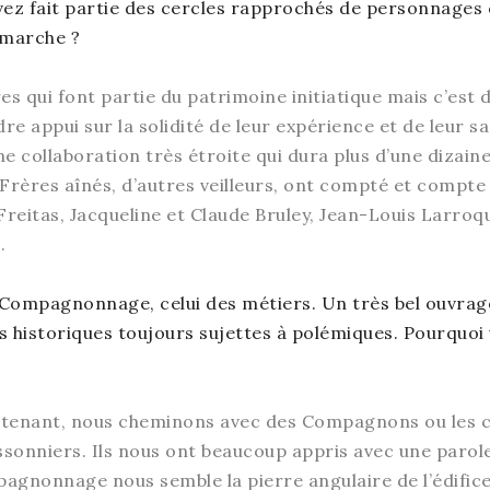
 avez fait partie des cercles rapprochés de personnag
émarche ?
es qui font partie du patrimoine initiatique mais c’est 
e appui sur la solidité de leur expérience et de leur 
collaboration très étroite qui dura plus d’une dizaine 
et Frères aînés, d’autres veilleurs, ont compté et compt
Freitas, Jacqueline et Claude Bruley, Jean-Louis Larroque
.
de Compagnonnage, celui des métiers. Un très bel ouvra
historiques toujours sujettes à polémiques. Pourquoi vo
intenant, nous cheminons avec des Compagnons ou les 
uissonniers. Ils nous ont beaucoup appris avec une parole
nonnage nous semble la pierre angulaire de l’édifice tr