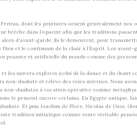
de Freitas, dont les peintures ornent généralement nos 
e brèche dans l’opacité afin que les traditions passent
 alors d’avant-garde, ils le demeurent, pour transmet
 Dieu et le continuum de la chair à l’Esprit. Les avant-
ion pesante et artificielle du monde comme des personn
 et les univers explorés (celui de la danse et du chant
urs non-dualiste et relève des voies internes. Nous av
es non-dualistes à vocation opérative comme métaphys
e le pensent encore certains. En Egypte antique, Isis e
ualiste. Et puis Joachim de Flore, Nicolas de Cues, Gi
toute tradition initiatique comme toute véritable pens
el.