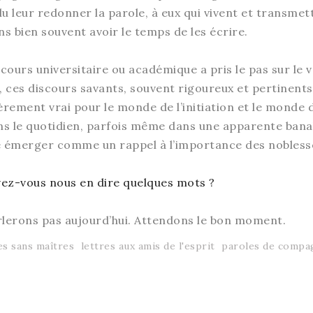
oulu leur redonner la parole, à eux qui vivent et trans
ns bien souvent avoir le temps de les écrire.
ours universitaire ou académique a pris le pas sur le v
r, ces discours savants, souvent rigoureux et pertinen
lièrement vrai pour le monde de l’initiation et le monde 
ans le quotidien, parfois même dans une apparente banal
re émerger comme un rappel à l’importance des nobless
vez-vous nous en dire quelques mots ?
rlerons pas aujourd’hui. Attendons le bon moment.
es sans maîtres
lettres aux amis de l'esprit
paroles de compa