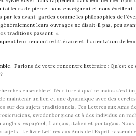
 Sylvie Boyer nous rappellent dans leur dernier opus 
tailleurs de pierre, nous enseignent et nous éveillent. C
és par les avant-gardes comme les philosophies de l'évei
généralement leurs ouvrages ne disait-il pas, peu avan
les traditions passent ».
quent leur rencontre littéraire et l'orientation de leu
ble. Parlons de votre rencontre littéraire : Qu’est ce 
 ?
erches ensemble et l’écriture à quatre mains s’est imp
de maintenir un lien et une dynamique avec des cercles
s sur des sujets traditionnels. Ces Lettres aux Amis de
rosicruciens, swedenborgiens et à des individus en rech
anglais, espagnol, français, italien et portugais. Nous
x sujets. Le livre Lettres aux Amis de l’Esprit rassemb