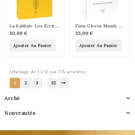
L
a Kabbale. Les Écrits Philosophiques de Salomon Ben Yehudah Ibn Gebirol ou...
F
inis Gloriæ Mundi. Documents pour servir à l’étude de la fin du monde.
30,00 €
33,00 €
Ajouter Au Panier
Ajouter Au Panier
Affichage de 1 à 12 sur 375 article(s)
…
1
2
3
32
Archè
Nouveautés