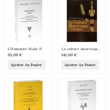
L
a culture mauresque en Espagne
L'Humanité Stade II
33,00 €
141,00 €
Ajouter Au Panier
Ajouter Au Panier