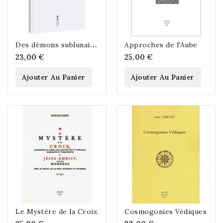
D
es démons sublunaires - De la magie cérémoniale ou goétie - Qu'il faut...
Approches de l'Aube
23,00 €
25,00 €
Ajouter Au Panier
Ajouter Au Panier
Le Mystère de la Croix
Cosmogonies Védiques