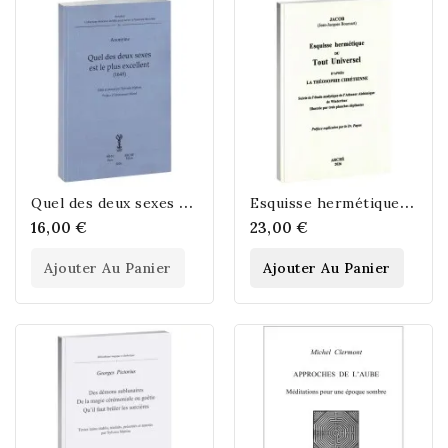
Q
uel des deux sexes est le plus excellent (1648)
E
squisse hermétique du Tout Universel d’après la Théosophie Chrétienne
16,00 €
23,00 €
Ajouter Au Panier
Ajouter Au Panier