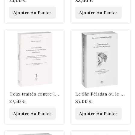
25,00 €
33,00 €
Ajouter Au Panier
Ajouter Au Panier
D
eux traités contre les astrologues, les nigromanciens et les alchimistes.
L
e Sâr Péladan ou le serment de l’idéalité
27,50 €
37,00 €
Ajouter Au Panier
Ajouter Au Panier