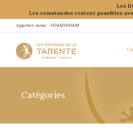
Panneau de gestion des cookies
Les l
Les commandes restent possibles ave
Appelez-nous :
+33442030449
Ca
Catégories