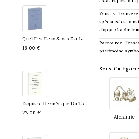
ésotériques, à la 
Vous y trouverez
spécialisées ain
d'approfondir leur
Quel Des Deux Sexes Est Le...
Parcourez l'ense
16,00 €
patrimoine symbol
Sous-Catégori
E
Squisse Hermétique Du Tout...
23,00 €
Alchimie