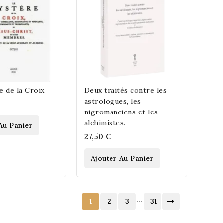
e de la Croix
Deux traités contre les
astrologues, les
nigromanciens et les
alchimistes.
Au Panier
27,50 €
Ajouter Au Panier
…
1
2
3
31