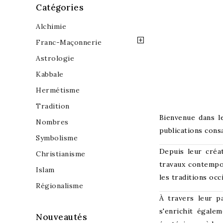
Catégories
Alchimie
Franc-Maçonnerie
Astrologie
Kabbale
Hermétisme
Tradition
Bienvenue dans l
Nombres
publications consa
Symbolisme
Depuis leur créat
Christianisme
travaux contempor
Islam
les traditions occ
Régionalisme
À travers leur p
s'enrichit égale
Nouveautés