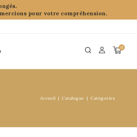
ongés.
remercions pour votre compréhension.
0
s
Accueil
Catalogue
Catégories