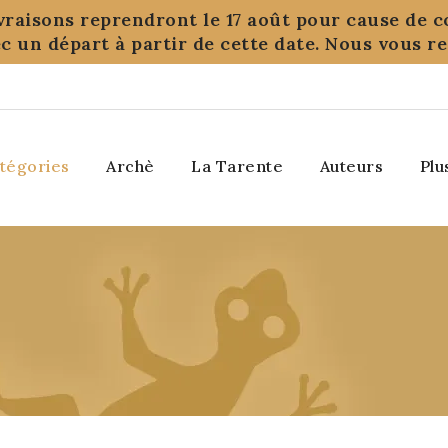
ivraisons reprendront le 17 août pour cause de c
c un départ à partir de cette date. Nous vous 
tégories
Archè
La Tarente
Auteurs
Plu