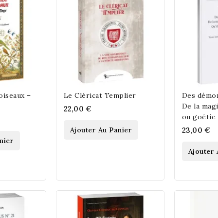
oiseaux –
Le Cléricat Templier
Des démon
De la mag
22,00 €
ou goétie -
Ajouter Au Panier
23,00 €
nier
Ajouter 