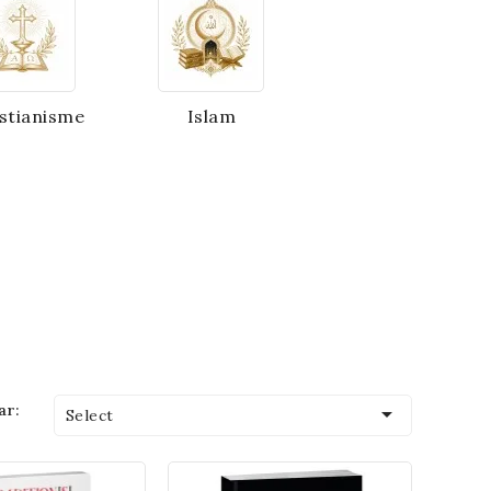
stianisme
Islam
ar:

Select