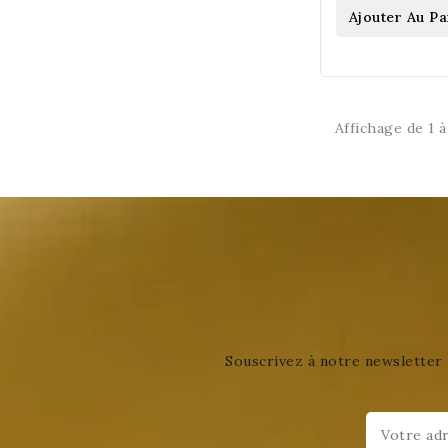
Ajouter Au Pa
Affichage de 1 à 
Souscrivez à notre newsletter 