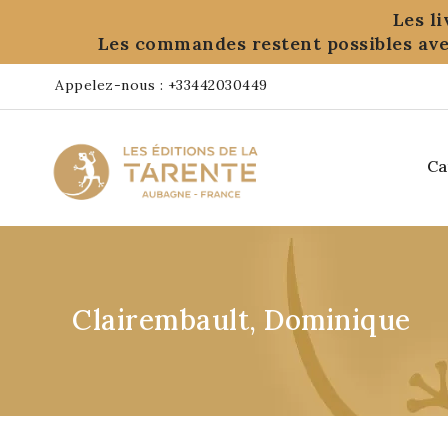
Panneau de gestion des cookies
Les l
Les commandes restent possibles ave
Appelez-nous :
+33442030449
Ca
Clairembault, Dominique