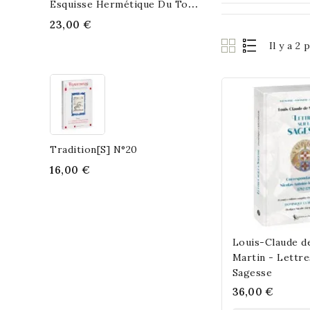
E
Squisse Hermétique Du Tout...
23,00 €
Il y a 2 
Tradition[s] N°20
16,00 €
Louis-Claude de
Martin - Lettre
Sagesse
36,00 €