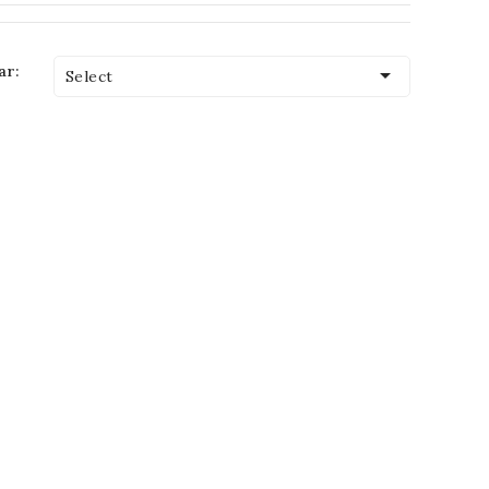
ar:

Select