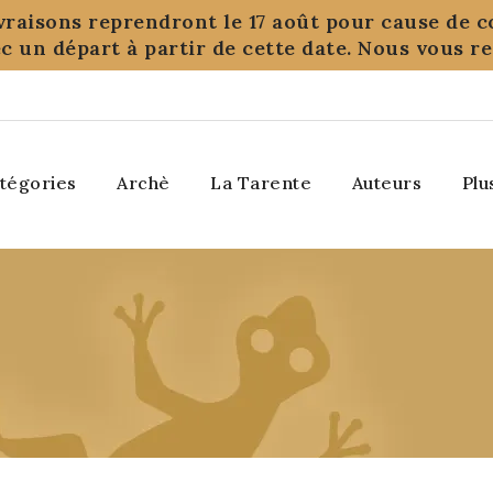
ivraisons reprendront le 17 août pour cause de c
c un départ à partir de cette date. Nous vous 
tégories
Archè
La Tarente
Auteurs
Plu