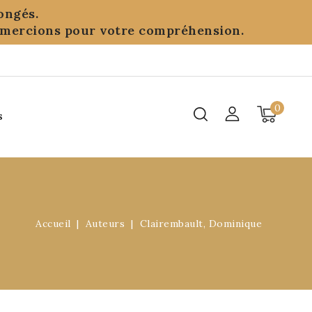
ongés.
remercions pour votre compréhension.
0
s
Accueil
Auteurs
Clairembault, Dominique