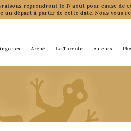
ivraisons reprendront le 17 août pour cause de c
c un départ à partir de cette date. Nous vous 
tégories
Archè
La Tarente
Auteurs
Plu