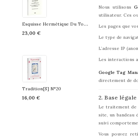
Nous utilisons
G
utilisateur. Ces o
E
Squisse Hermétique Du Tout...
Les pages que vou
23,00 €
Le type de naviga
L’adresse IP (ano
Les interactions 
Google Tag Man
directement de do
Tradition[s] N°20
2. Base légal
16,00 €
Le traitement de 
site, un bandeau
suivi comportement
Vous pouvez ret