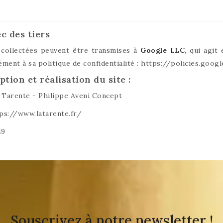
c des tiers
 collectées peuvent être transmises à
Google LLC
, qui agit
ent à sa politique de confidentialité :
https://policies.goog
tion et réalisation du site :
a Tarente - Philippe Aveni Concept
ttps://www.latarente.fr/
49
Souscrivez à notre newsletter !