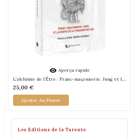

Aperçu rapide
L
’alchimie de l’Être : Franc-maçonnerie, Jung et la Quête de la Transmutation
25,00 €
Ajouter Au Panier
Les Editions de la Tarente