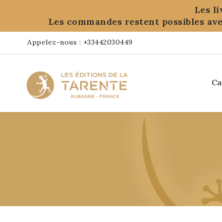
Panneau de gestion des cookies
Les l
Les commandes restent possibles ave
Appelez-nous :
+33442030449
Ca