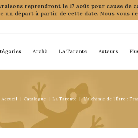
ivraisons reprendront le 17 août pour cause de c
c un départ à partir de cette date. Nous vous 
tégories
Archè
La Tarente
Auteurs
Plu
Accueil
Catalogue
La Tarente
L’alchimie de l’Être : F