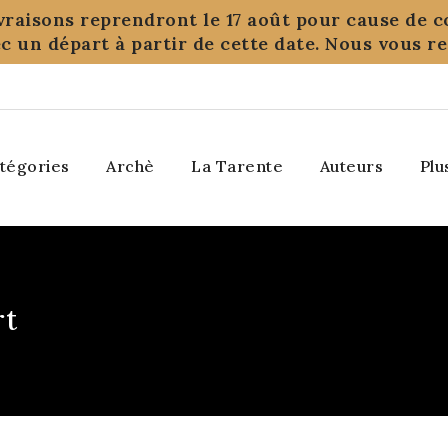
ivraisons reprendront le 17 août pour cause de c
c un départ à partir de cette date. Nous vous 
tégories
Archè
La Tarente
Auteurs
Plu
rt