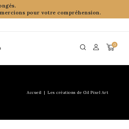
ongés.
remercions pour votre compréhension.
0
s
Accueil
Les créations de Gil Pixel Art