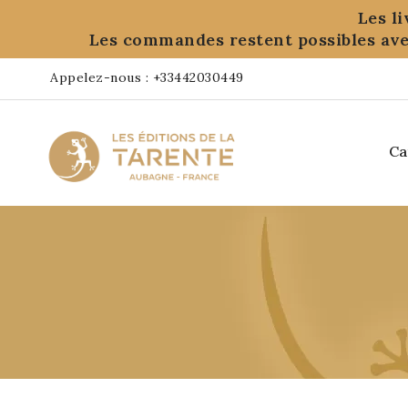
Panneau de gestion des cookies
Les l
Les commandes restent possibles ave
Appelez-nous :
+33442030449
Ca