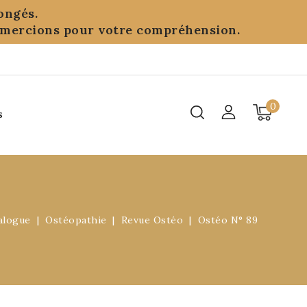
ongés.
remercions pour votre compréhension.
0
s
alogue
Ostéopathie
Revue Ostéo
Ostéo N° 89