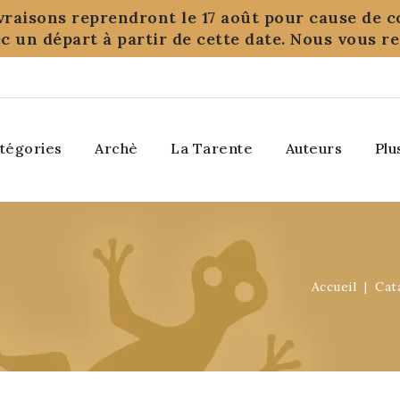
ivraisons reprendront le 17 août pour cause de c
c un départ à partir de cette date. Nous vous 
tégories
Archè
La Tarente
Auteurs
Plu
Accueil
Cat