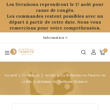
Panneau de gestion des cookies
Les livraisons reprendront le 17 août pour
cause de congés.
Les commandes restent possibles avec un
départ à partir de cette date. Nous vous
remercions pour votre compréhension.
Information
0
Accueil
Catalogue
Archè
La Sedacina ou l'œuvre au
crible. L'alchimie de Guillame Sedacer