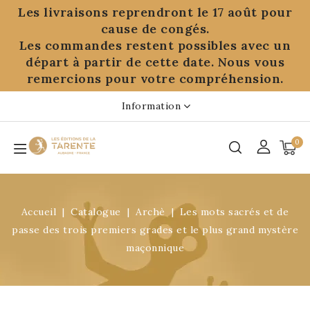
Panneau de gestion des cookies
Les livraisons reprendront le 17 août pour
cause de congés.
Les commandes restent possibles avec un
départ à partir de cette date. Nous vous
remercions pour votre compréhension.
Information
0
Accueil
Catalogue
Archè
Les mots sacrés et de
passe des trois premiers grades et le plus grand mystère
maçonnique