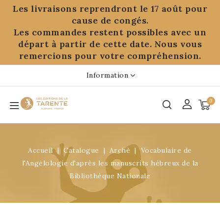
Panneau de gestion des cookies
Les livraisons reprendront le 17 août pour
cause de congés.
Les commandes restent possibles avec un
départ à partir de cette date. Nous vous
remercions pour votre compréhension.
Information
0
Accueil
Catalogue
Archè
Vocabulaire de
l'Angélologie d'après les manuscrits hébreux de la
Bibliothèque Nationale