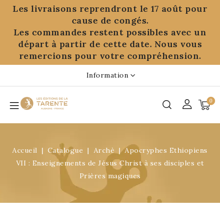
Panneau de gestion des cookies
Les livraisons reprendront le 17 août pour
cause de congés.
Les commandes restent possibles avec un
départ à partir de cette date. Nous vous
remercions pour votre compréhension.
Information
0
Accueil
Catalogue
Archè
Apocryphes Ethiopiens
VII : Enseignements de Jésus Christ à ses disciples et
Prières magiques