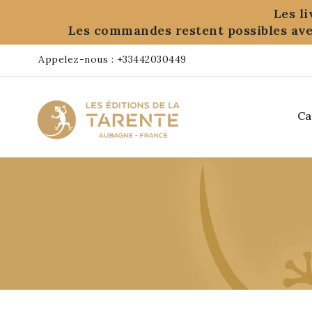
Panneau de gestion des cookies
Les l
Les commandes restent possibles ave
Appelez-nous :
+33442030449
Ca