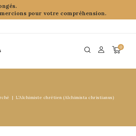
ongés.
remercions pour votre compréhension.
0
s
rchè
L'Alchimiste chrétien (Alchimista christianus)