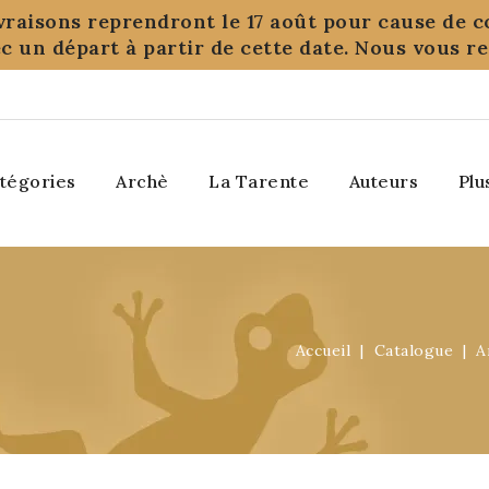
ivraisons reprendront le 17 août pour cause de c
c un départ à partir de cette date. Nous vous 
tégories
Archè
La Tarente
Auteurs
Plu
Accueil
Catalogue
A