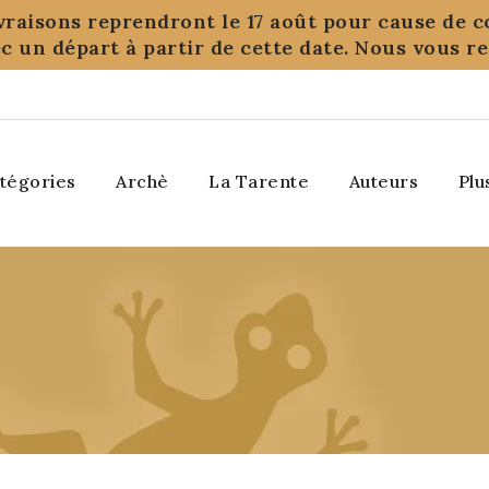
ivraisons reprendront le 17 août pour cause de c
c un départ à partir de cette date. Nous vous 
tégories
Archè
La Tarente
Auteurs
Plu