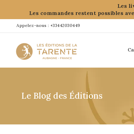
Panneau de gestion des cookies
Les l
Les commandes restent possibles ave
Appelez-nous :
+33442030449
Ca
Le Blog des Éditions