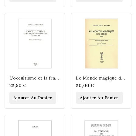
L
’occultisme et la franc-maçonnerie écossaise
L
e Monde magique des héros
23,50 €
30,00 €
Ajouter Au Panier
Ajouter Au Panier