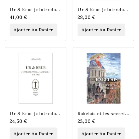
U
r & Krur (« Introduction à la magie ») - III : Krur 1929
U
r & Krur (« Introduction à la magie ») - II : Ur 1928
41,00 €
28,00 €
Ajouter Au Panier
Ajouter Au Panier
U
r & Krur (« Introduction à la magie ») - I : Ur 1927
R
abelais et les secrets du Pantagruel
24,50 €
23,00 €
Ajouter Au Panier
Ajouter Au Panier