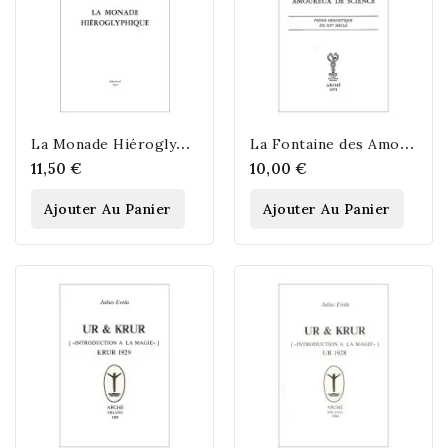
L
a Monade Hiéroglyphique. Mathématiquement, magiquement, kabbalistiquement et...
L
a Fontaine des Amoureux de la Science
11,50 €
10,00 €
Ajouter Au Panier
Ajouter Au Panier