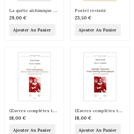
L
a quête alchimique de R. A. Schwaller de Lubicz. Conférences (1913-1956)
Postel revisité
29,00 €
23,50 €
Ajouter Au Panier
Ajouter Au Panier
Œ
uvres complètes tome II - Traité Apologétique défendant l'intégrité de la...
Œ
uvres complètes tome I - Apologie sommaire - Traité théologo-philosophique
18,00 €
18,00 €
Ajouter Au Panier
Ajouter Au Panier