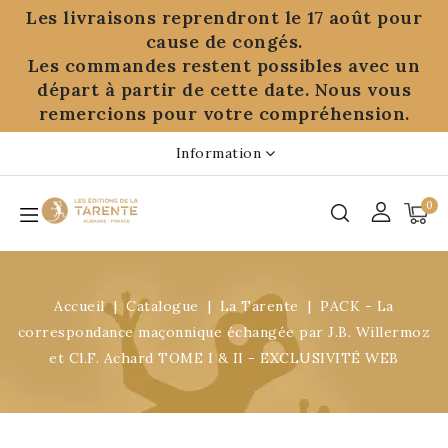
Panneau de gestion des cookies
Les livraisons reprendront le 17 août pour
cause de congés.
Les commandes restent possibles avec un
départ à partir de cette date. Nous vous
remercions pour votre compréhension.
Information
0
Accueil
Catalogue
La Tarente
PACK - La
correspondance maçonnique échangée par J.B. Willermoz
et Cl.F. Achard TOME I & II - EXCLUSIVITÉ WEB