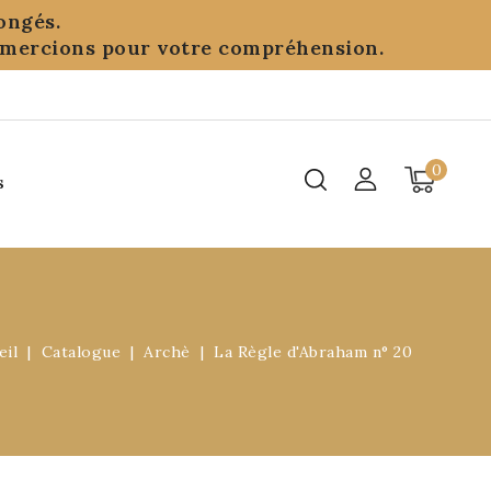
ongés.
remercions pour votre compréhension.
0
s
eil
Catalogue
Archè
La Règle d'Abraham n° 20