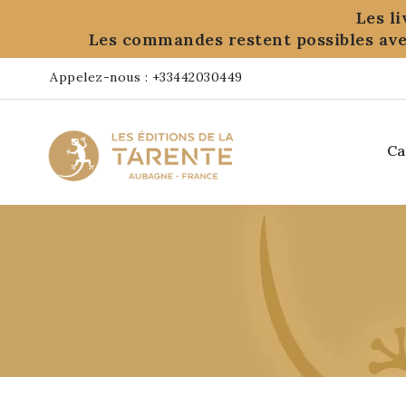
Panneau de gestion des cookies
Les l
Les commandes restent possibles ave
Appelez-nous :
+33442030449
Ca