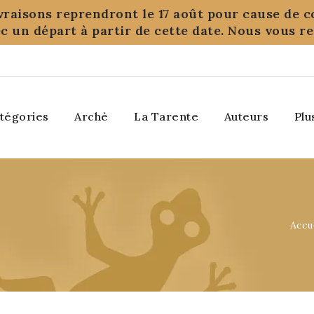
ivraisons reprendront le 17 août pour cause de c
c un départ à partir de cette date. Nous vous 
tégories
Archè
La Tarente
Auteurs
Plu
Accu